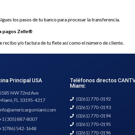
gues los pasos de tu banco para procesar la transferencia.
ra pagos Zelle®
ecibo y/o factura de tu flete así como el número de cliente.
cina Principal USA
Teléfonos directos CANTV
Miami:
5585 NW 72nd Ave
(0261) 770-0192
Miami, FL 33195-4217
(0261) 770-0193
info@americargomiami.com
(0261) 770-0194
+1 (305) 887-8007
(0261) 770-0195
+1(786) 542-1648
(0261) 770-0196