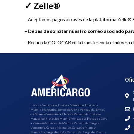
✓ Zelle®
– Aceptamos pagos a través de la plataforma Zelle® Si
– Debes de solicitar nuestro correo asociado pa
– Recuerda COLOCAR en la transferencia el número de r
Ofi
Envíos a Venezuela, Envios a Maracaibo, Envios de
Miami a Maracaibo, Envios de USA a Venezuela, Envios
de Miami a Venezuela, Fletes a Venezuela, Fletes a
Maracaibo, Fletes de Miami a Venezuela, Fletes de USA
a Venezuela, Envios de Miami a Venezuela, Carga a
Venezuela, Carga a Maracaibo, Carga de Miami a
Maracaibo, Carga de USA a Venezuela, Carga de Miami a